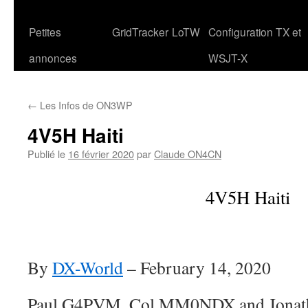
Petites
GridTracker
LoTW
Configuration TX et
annonces
WSJT-X
←
Les Infos de ON3WP
4V5H Haiti
Publié le
16 février 2020
par
Claude ON4CN
4V5H Haiti
By
DX-World
–
February 14, 2020
Paul G4PVM, Col MM0NDX and Jonat