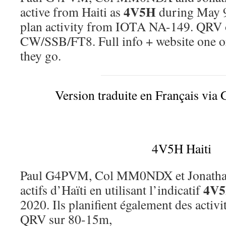
4V5H
active from Haiti as
during May 9
plan activity from IOTA NA-149. QRV
CW/SSB/FT8. Full info + website one o
they go.
Version traduite en Français via 
4V5H Haiti
Paul G4PVM, Col MM0NDX et Jonath
4V
actifs d’Haïti en utilisant l’indicatif
2020. Ils planifient également des acti
QRV sur 80-15m,