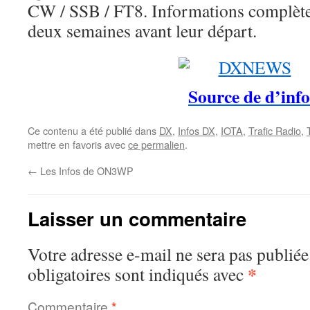
CW / SSB / FT8. Informations complète
deux semaines avant leur départ.
Source de d’info
Ce contenu a été publié dans
DX
,
Infos DX
,
IOTA
,
Trafic Radio
,
mettre en favoris avec
ce permalien
.
←
Les Infos de ON3WP
Laisser un commentaire
Votre adresse e-mail ne sera pas publiée
*
obligatoires sont indiqués avec
Commentaire
*