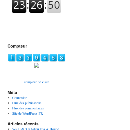
Compteur
compteur de visite
Méta
Connexion
Flux des publications
Flux des commentaires
Site de WordPress-FR
Articles récents
WSJT-X 3.0 Adieu Fox & Hound,