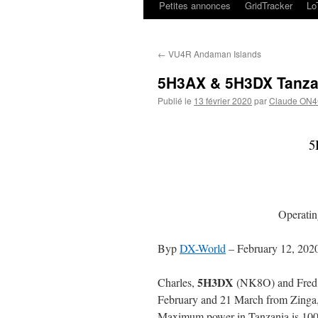
Petites annonces
GridTracker
L
←
VU4R Andaman Islands
5H3AX & 5H3DX Tanza
Publié le
13 février 2020
par
Claude ON
5
Operatin
Byp
DX-World
–
February 12, 202
5H3DX
Charles,
(NK8O) and Fre
February and 21 March from Zinga,
Maximum power in Tanzania is 100 wa