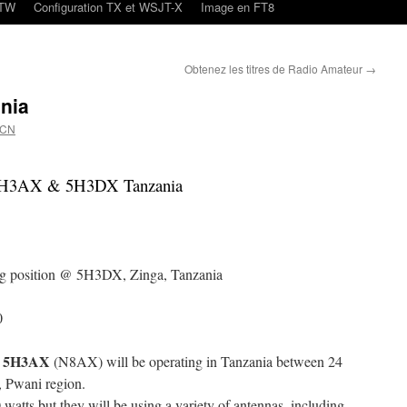
oTW
Configuration TX et WSJT-X
Image en FT8
Obtenez les titres de Radio Amateur
→
nia
4CN
H3AX & 5H3DX Tanzania
g position @ 5H3DX, Zinga, Tanzania
0
5H3AX
d
(N8AX) will be operating in Tanzania between 24
 Pwani region.
tts but they will be using a variety of antennas, including