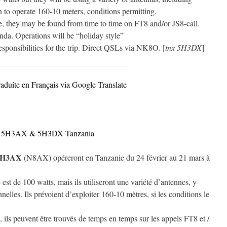
n to operate 160-10 meters, conditions permitting.
 they may be found from time to time on FT8 and/or JS8-call.
nda. Operations will be “holiday style”
responsibilities for the trip. Direct QSLs via NK8O. [
tnx 5H3DX
]
raduite en Français via Google Translate
5H3AX & 5H3DX Tanzania
5H3AX
(N8AX) opéreront en Tanzanie du 24 février au 21 mars à
t de 100 watts, mais ils utiliseront une variété d’antennes, y
nnelles. Ils prévoient d’exploiter 160-10 mètres, si les conditions le
ils peuvent être trouvés de temps en temps sur les appels FT8 et /