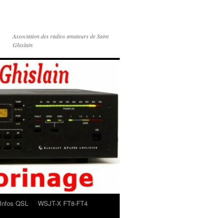
Association des radios amateurs de Saint
Ghislain
Infos QSL
WSJT-X FT8-FT4