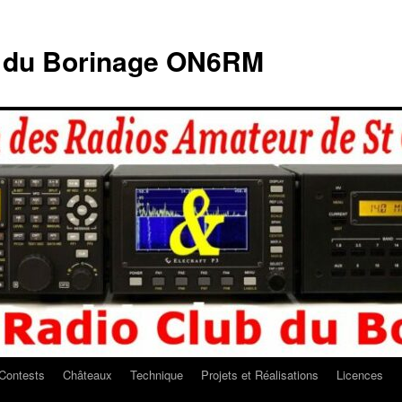
b du Borinage ON6RM
Contests
Châteaux
Technique
Projets et Réalisations
Licences