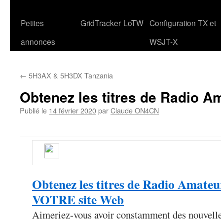
Petites
GridTracker
LoTW
Configuration TX et
annonces
WSJT-X
←
5H3AX & 5H3DX Tanzania
Obtenez les titres de Radio A
Publié le
14 février 2020
par
Claude ON4CN
Obtenez les titres de Radio Amate
VOTRE site Web
Aimeriez-vous avoir constamment des nouvelle