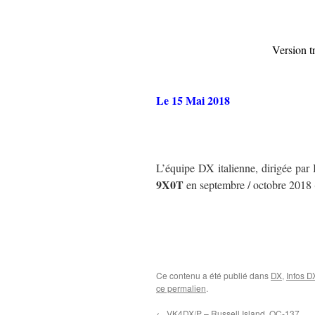
Version t
Le 15 Mai 2018
L’équipe DX italienne, dirigée par I
9X0T
en septembre / octobre 2018 (
Ce contenu a été publié dans
DX
,
Infos D
ce permalien
.
←
VK4DX/P – Russell Island, OC-137