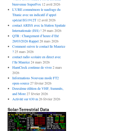
bienvenue SuperFox
12 avril 2026
L’URE commémore le naufrage du
Titanic avec un indicatif d’appel
spécial EG1912T
12 avril 2026
contact ARISS avec la Station Spatiale
Internationale (ISS) !
29 mars 2026
QTR : Changement d’heure d’Eté
28/03/2026 Rappel
28 mars 2026
Comment suivre le contact île Maurice
?
25 mars 2026
contact radio scolaire en direct avec
l’île Maurice
24 mars 2026
HamClock continue de vivre
2 mars
2026
Informations Nouveau mode FT2
open-source
27 février 2026
Deuxième édition de VHF, Summits,
and More
27 février 2026
Activité sur 630 m
26 février 2026
Solar-Terrestrial Data