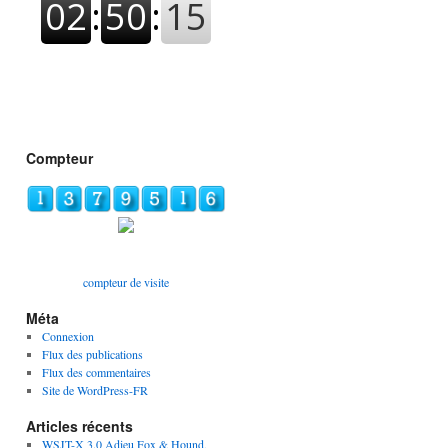
Compteur
compteur de visite
Méta
Connexion
Flux des publications
Flux des commentaires
Site de WordPress-FR
Articles récents
WSJT-X 3.0 Adieu Fox & Hound,