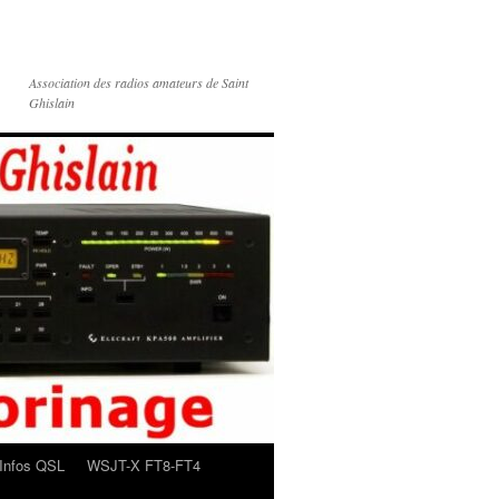
Association des radios amateurs de Saint
Ghislain
Infos QSL
WSJT-X FT8-FT4