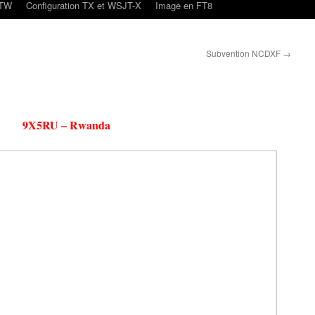
oTW
Configuration TX et WSJT-X
Image en FT8
Subvention NCDXF
→
9X5RU – Rwanda