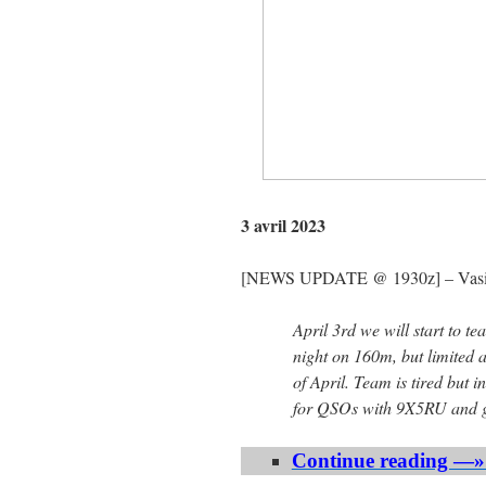
3 avril 2023
[NEWS UPDATE @ 1930z] – Vasily
April 3rd we will start to t
night on 160m, but limited a
of April. Team is tired but
for QSOs with 9X5RU and g
Continue reading —