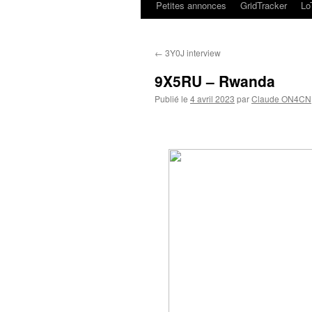
Petites annonces
GridTracker
L
←
3Y0J interview
9X5RU – Rwanda
Publié le
4 avril 2023
par
Claude ON4CN