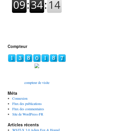
Compteur
compteur de visite
Méta
Connexion
Flux des publications
Flux des commentaires
Site de WordPress-FR
Articles récents
WSJT-X 3.0 Adieu Fox & Hound,