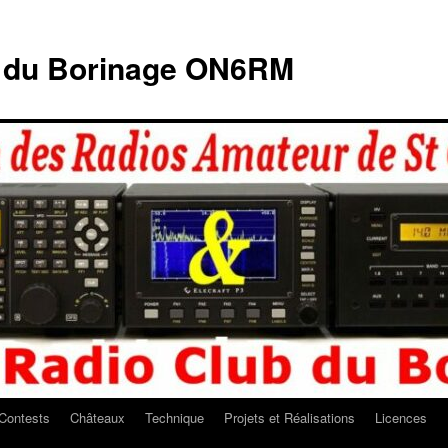
b du Borinage ON6RM
Contests
Châteaux
Technique
Projets et Réalisations
Licences