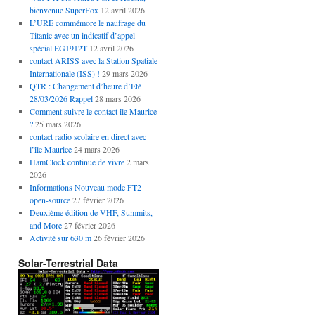
bienvenue SuperFox
12 avril 2026
L’URE commémore le naufrage du
Titanic avec un indicatif d’appel
spécial EG1912T
12 avril 2026
contact ARISS avec la Station Spatiale
Internationale (ISS) !
29 mars 2026
QTR : Changement d’heure d’Eté
28/03/2026 Rappel
28 mars 2026
Comment suivre le contact île Maurice
?
25 mars 2026
contact radio scolaire en direct avec
l’île Maurice
24 mars 2026
HamClock continue de vivre
2 mars
2026
Informations Nouveau mode FT2
open-source
27 février 2026
Deuxième édition de VHF, Summits,
and More
27 février 2026
Activité sur 630 m
26 février 2026
Solar-Terrestrial Data