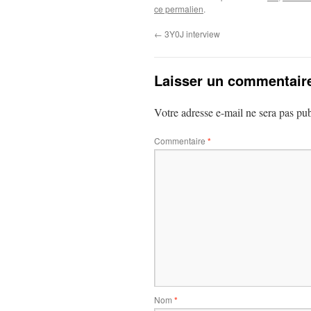
ce permalien
.
←
3Y0J interview
Laisser un commentair
Votre adresse e-mail ne sera pas pub
Commentaire
*
Nom
*