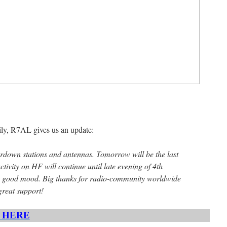
, R7AL gives us an update:
eardown stations and antennas. Tomorrow will be the last
ctivity on HF will continue until late evening of 4th
 in good mood. Big thanks for radio-community worldwide
reat support!
» HERE