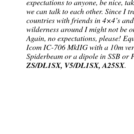
expectations to anyone, be nice, t
we can talk to each other. Since I tr
countries with friends in 4×4’s and
wilderness around I might not be on
Again, no expectations, please! Eq
Icom IC-706 MkIIG with a 10m vert
Spiderbeam or a dipole in SSB or 
ZS/DL1SX, V5/DL1SX, A25SX
.