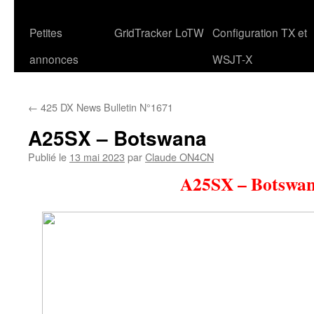
Petites
GridTracker
LoTW
Configuration TX et
annonces
WSJT-X
←
425 DX News Bulletin N°1671
A25SX – Botswana
Publié le
13 mai 2023
par
Claude ON4CN
A25SX – Botswa