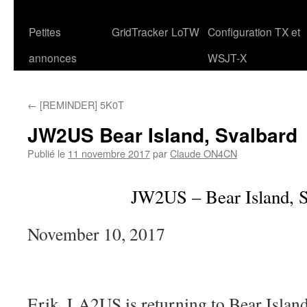
Petites
GridTracker
LoTW
Configuration TX et
annonces
WSJT-X
←
[REMINDER] 5K0T
JW2US Bear Island, Svalbard
Publié le
11 novembre 2017
par
Claude ON4CN
JW2US – Bear Island, S
November 10, 2017
Erik, LA2US is returning to Bear Island