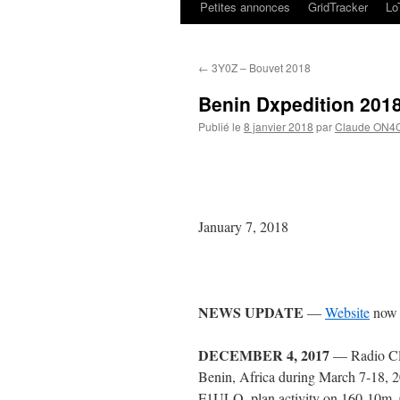
Petites annonces
GridTracker
L
←
3Y0Z – Bouvet 2018
Benin Dxpedition 201
Publié le
8 janvier 2018
par
Claude ON4
January 7, 2018
NEWS UPDATE
—
Website
now a
DECEMBER 4, 2017
— Radio Clu
Benin, Africa during March 7-18, 20
F1ULQ, plan activity on 160-10m