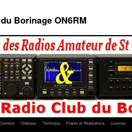
b du Borinage ON6RM
Contests
Châteaux
Technique
Projets et Réalisations
Licences