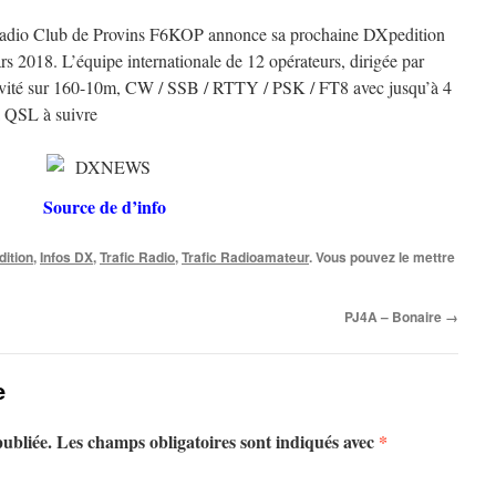
dio Club de Provins F6KOP annonce sa prochaine DXpedition
s 2018. L’équipe internationale de 12 opérateurs, dirigée par
ivité sur 160-10m, CW / SSB / RTTY / PSK / FT8 avec jusqu’à 4
la QSL à suivre
Source de d’info
ition
,
Infos DX
,
Trafic Radio
,
Trafic Radioamateur
. Vous pouvez le mettre
PJ4A – Bonaire
→
e
publiée.
Les champs obligatoires sont indiqués avec
*