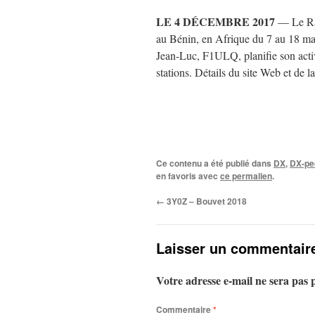
LE 4 DÉCEMBRE 2017
— Le Ra
au Bénin, en Afrique du 7 au 18 mar
Jean-Luc, F1ULQ, planifie son act
stations. Détails du site Web et de 
Ce contenu a été publié dans
DX
,
DX-ped
en favoris avec
ce permalien
.
←
3Y0Z – Bouvet 2018
Laisser un commentair
Votre adresse e-mail ne sera pas 
Commentaire
*