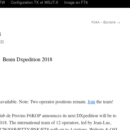
oTW
Configuration TX et WSJT-X
Image en FT8
PJ4A – Bonaire
→
8
CN
Benin Dxpedition 2018
vailable. Note: Two operator positions remain.
Join
the team!
b de Provins F6KOP announces its next DXpedition will be to
18. The international team of 12 operators, led by Jean-Luc,
, CW/SSB/RTTY/PSK/FT8 with up to 4 stations. Website & QSL