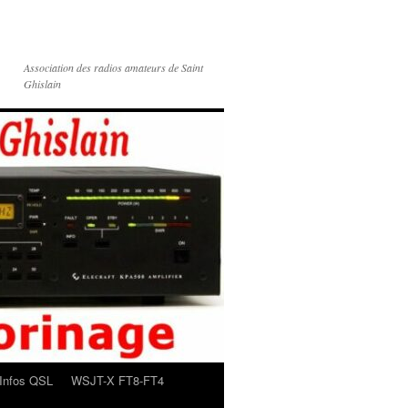
Association des radios amateurs de Saint
Ghislain
Infos QSL
WSJT-X FT8-FT4