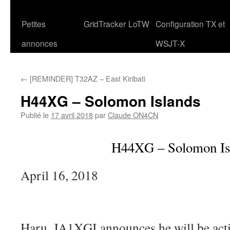
Petites
GridTracker
LoTW
Configuration TX et
annonces
WSJT-X
←
[REMINDER] T32AZ – East Kiribati
H44XG – Solomon Islands
Publié le
17 avril 2018
par
Claude ON4CN
H44XG – Solomon Is
April 16, 2018
Haru, JA1XGI announces he will be act