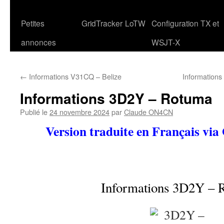
Petites
GridTracker
LoTW
Configuration TX et
annonces
WSJT-X
←
Informations V31CQ – Belize
Information
Informations 3D2Y – Rotuma
Publié le
24 novembre 2024
par
Claude ON4CN
Version traduite en Français via
Informations 3D2Y – 