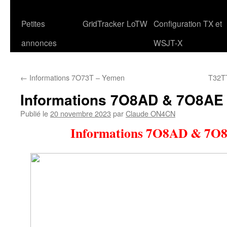
Petites
GridTracker
LoTW
Configuration TX et
annonces
WSJT-X
←
Informations 7O73T – Yemen
T32TT
Informations 7O8AD & 7O8AE
Publié le
20 novembre 2023
par
Claude ON4CN
Informations 7O8AD & 7O