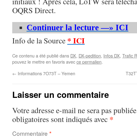
initiaux ! Après cela, LoTW sera télécha
OQRS Direct.
Continuer la lecture —» ICI
* ICI
Info de la Source
Ce contenu a été publié dans
DX
,
DX-pedition
,
Infos DX
,
Trafic 
pouvez le mettre en favoris avec
ce permalien
.
←
Informations 7O73T – Yemen
T32TT
Laisser un commentaire
Votre adresse e-mail ne sera pas publiée
*
obligatoires sont indiqués avec
Commentaire
*