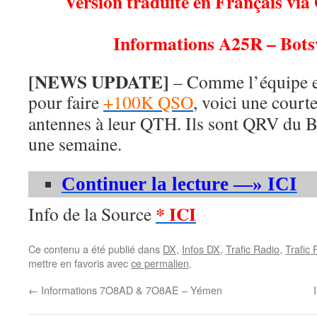
Version traduite en Français via
Informations A25R – Bot
[NEWS UPDATE]
– Comme l’équipe es
pour faire
+100K QSO
, voici une court
antennes à leur QTH. Ils sont QRV du 
une semaine.
Continuer la lecture —» ICI
* ICI
Info de la Source
Ce contenu a été publié dans
DX
,
Infos DX
,
Trafic Radio
,
Trafic
mettre en favoris avec
ce permalien
.
←
Informations 7O8AD & 7O8AE – Yémen