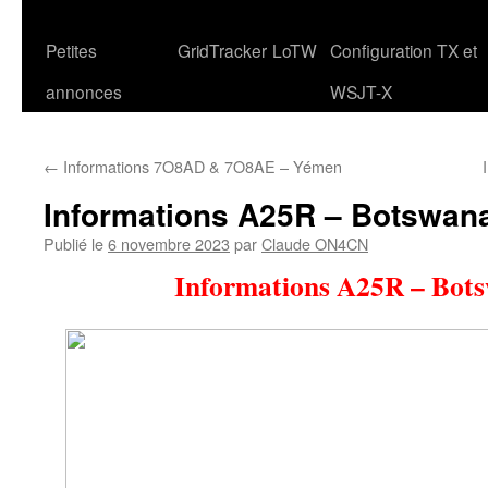
Petites
GridTracker
LoTW
Configuration TX et
annonces
WSJT-X
←
Informations 7O8AD & 7O8AE – Yémen
Informations A25R – Botswan
Publié le
6 novembre 2023
par
Claude ON4CN
Informations A25R – Bot