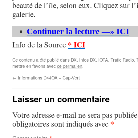
beauté de l’île, selon eux. Cliquez sur l
galerie.
Continuer la lecture —» ICI
* ICI
Info de la Source
Ce contenu a été publié dans
DX
,
Infos DX
,
IOTA
,
Trafic Radio
,
mettre en favoris avec
ce permalien
.
←
Informations D44OA – Cap-Vert
Laisser un commentaire
Votre adresse e-mail ne sera pas publiée
*
obligatoires sont indiqués avec
Commentaire