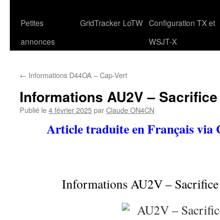
Petites
GridTracker
LoTW
Configuration TX et
annonces
WSJT-X
←
Informations D44OA – Cap-Vert
Informations AU2V – Sacrific
Publié le
4 février 2025
par
Claude ON4CN
Article traduite en Français via
Informations AU2V – Sacrific