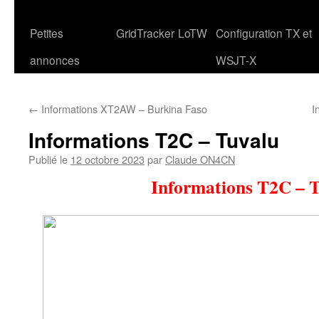
Petites
GridTracker
LoTW
Configuration TX et
annonces
WSJT-X
←
Informations XT2AW – Burkina Faso
I
Informations T2C – Tuvalu
Publié le
12 octobre 2023
par
Claude ON4CN
Informations T2C – 