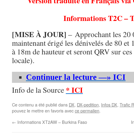
Version traduite en Français via
Informations T2C – 
[MISE À JOUR]
– Approchant les 20 
maintenant érigé les dénivelés de 80 et
à 18m de hauteur et seront QRV sur ces 
locale).
Continuer la lecture —» ICI
* ICI
Info de la Source
Ce contenu a été publié dans
DX
,
DX-pedition
,
Infos DX
,
Trafic 
pouvez le mettre en favoris avec
ce permalien
.
←
Informations XT2AW – Burkina Faso
I