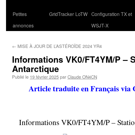
Petites
GridTracker
LoTW
Configuration TX et
annonces
WSJT-X
←
MISE À JOUR DE L’ASTÉROÏDE 2024 YR4
Informations VK0/FT4YM/P – S
Antarctique
Publié le
19 février 2025
par
Claude ON4CN
Article traduite en Français via
Informations VK0/FT4YM/P – Station