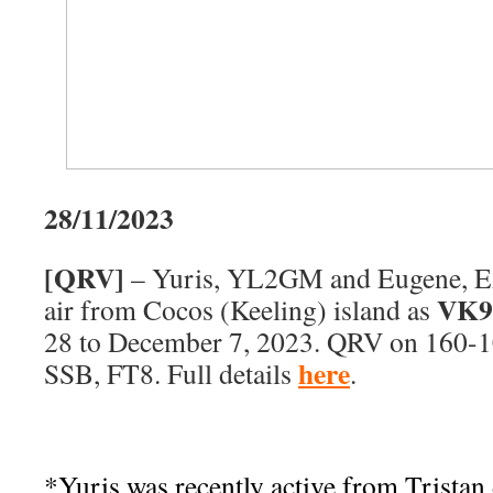
28/11/2023
[QRV]
– Yuris, YL2GM and Eugene, EA
VK
air from Cocos (Keeling) island as
28 to December 7, 2023. QRV on 160-
here
SSB, FT8. Full details
.
*Yuris was recently active from Trista