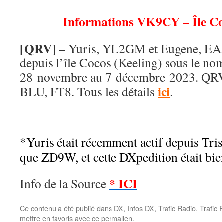
Informations VK9CY – Île Co
[QRV]
– Yuris, YL2GM et Eugene, EA5
depuis l’île Cocos (Keeling) sous le n
28 novembre au 7 décembre 2023. QR
ici
BLU, FT8. Tous les détails
.
*Yuris était récemment actif depuis Tri
que ZD9W, et cette DXpedition était b
* ICI
Info de la Source
Ce contenu a été publié dans
DX
,
Infos DX
,
Trafic Radio
,
Trafic
mettre en favoris avec
ce permalien
.