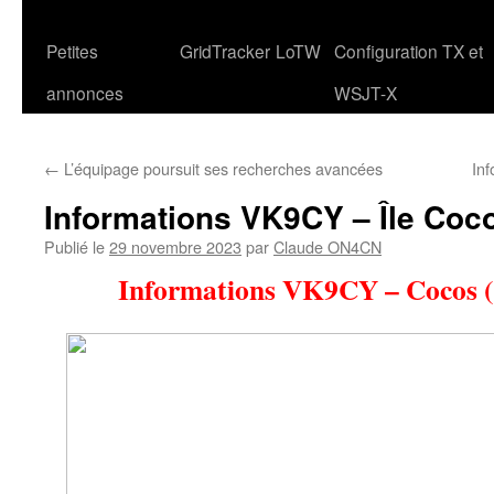
Petites
GridTracker
LoTW
Configuration TX et
annonces
WSJT-X
←
L’équipage poursuit ses recherches avancées
In
Informations VK9CY – Île Coco
Publié le
29 novembre 2023
par
Claude ON4CN
Informations VK9CY – Cocos (