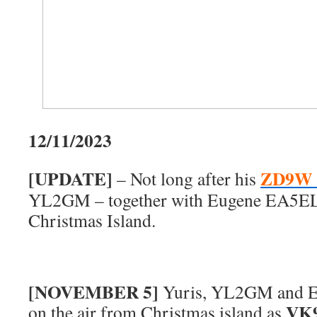
12/11/2023
[UPDATE]
ZD9W 
– Not long after his
YL2GM – together with Eugene EA5EL –
Christmas Island.
[NOVEMBER 5]
Yuris, YL2GM and E
VK
on the air from Christmas island as