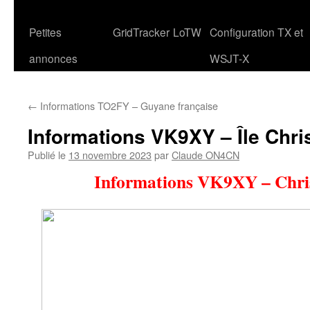
Petites
GridTracker
LoTW
Configuration TX et
annonces
WSJT-X
←
Informations TO2FY – Guyane française
Informations VK9XY – Île Chr
Publié le
13 novembre 2023
par
Claude ON4CN
Informations VK9XY – Chri