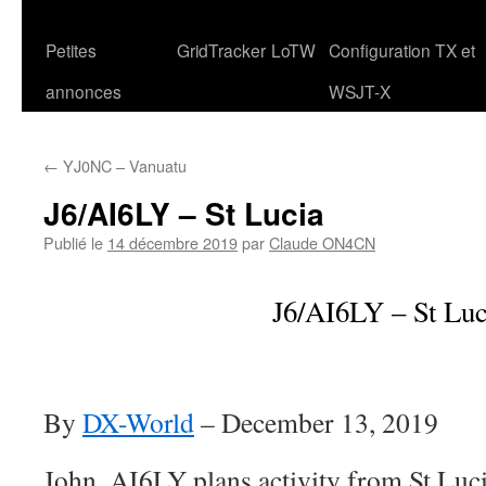
Petites
GridTracker
LoTW
Configuration TX et
annonces
WSJT-X
←
YJ0NC – Vanuatu
J6/AI6LY – St Lucia
Publié le
14 décembre 2019
par
Claude ON4CN
J6/AI6LY – St Luc
By
DX-World
–
December 13, 2019
John, AI6LY plans activity from St Luc