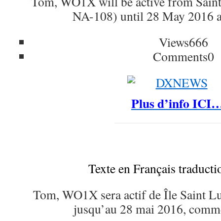
Tom, WO1X will be active from Saint
NA-108) until 28 May 2016 
Views
666
Comments
0
Plus d’info ICI
Texte en Français traduct
Tom, WO1X sera actif de Île Saint 
jusqu’au 28 mai 2016, com