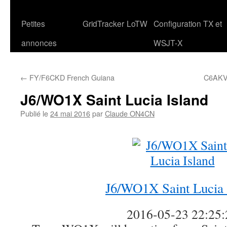
Petites
GridTracker
LoTW
Configuration TX et
annonces
WSJT-X
←
FY/F6CKD French Guiana
C6AKV 
J6/WO1X Saint Lucia Island
Publié le
24 mai 2016
par
Claude ON4CN
J6/WO1X Saint Lucia 
2016-05-23 22:25: