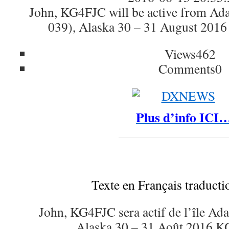
John, KG4FJC will be active from Ad
039), Alaska 30 – 31 August 201
Views
462
Comments
0
Plus d’info ICI
Texte en Français traduct
John, KG4FJC sera actif de l’île A
Alaska 30 – 31 Août 2016 