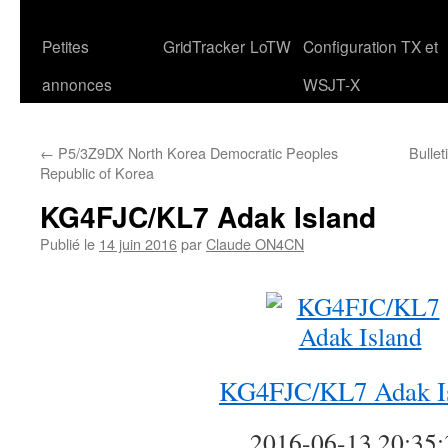
Petites
GridTracker
LoTW
Configuration TX et
annonces
WSJT-X
←
P5/3Z9DX North Korea Democratic Peoples
Bulle
Republic of Korea
KG4FJC/KL7 Adak Island
Publié le
14 juin 2016
par
Claude ON4CN
KG4FJC/KL7 Adak I
2016-06-13 20:35: