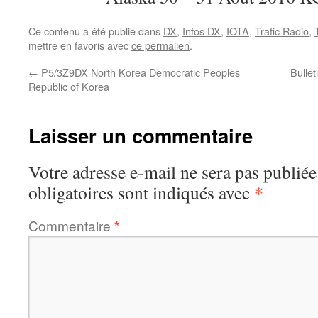
Ce contenu a été publié dans
DX
,
Infos DX
,
IOTA
,
Trafic Radio
,
mettre en favoris avec
ce permalien
.
←
P5/3Z9DX North Korea Democratic Peoples
Bulle
Republic of Korea
Laisser un commentaire
Votre adresse e-mail ne sera pas publiée
*
obligatoires sont indiqués avec
Commentaire
*