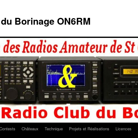
b du Borinage ON6RM
Contests
Châteaux
Technique
Projets et Réalisations
Licences