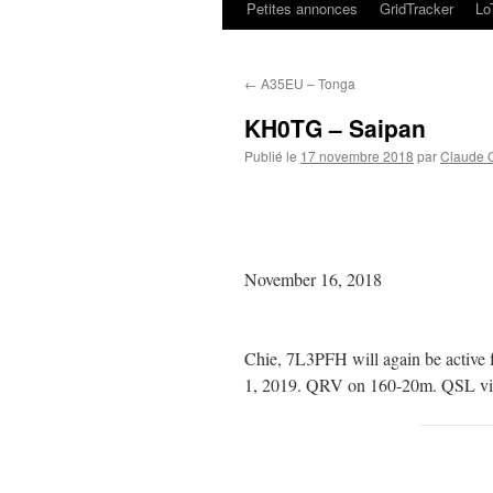
Petites annonces
GridTracker
L
←
A35EU – Tonga
KH0TG – Saipan
Publié le
17 novembre 2018
par
Claude
November 16, 2018
Chie, 7L3PFH will again be active
1, 2019. QRV on 160-20m. QSL v