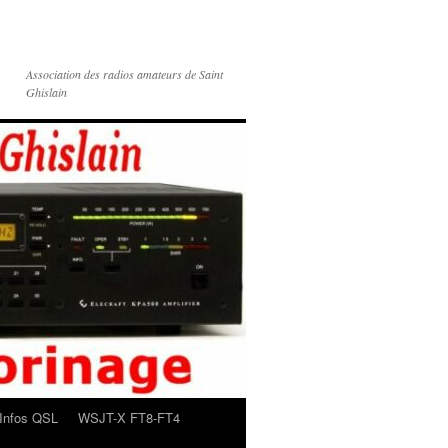
Association des radios amateurs de Saint
Ghislain
Infos QSL
WSJT-X FT8-FT4