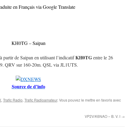
raduite en Français via Google Translate
KH0TG – Saipan
KH0TG
partir de Saipan en utilisant l’indicatif
entre le 26
2019. QRV sur 160-20m. QSL via JL1UTS.
Source de d’info
X
,
Trafic Radio
,
Trafic Radioamateur
. Vous pouvez le mettre en favoris avec
VP2V/K6NAO – B. V. I
→