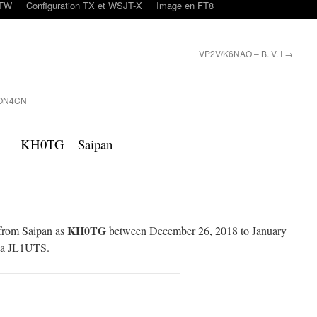
oTW
Configuration TX et WSJT-X
Image en FT8
VP2V/K6NAO – B. V. I
→
 ON4CN
KH0TG – Saipan
KH0TG
 from Saipan as
between December 26, 2018 to January
ia JL1UTS.