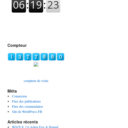
Compteur
compteur de visite
Méta
Connexion
Flux des publications
Flux des commentaires
Site de WordPress-FR
Articles récents
WSJT-X 3.0 Adieu Fox & Hound,