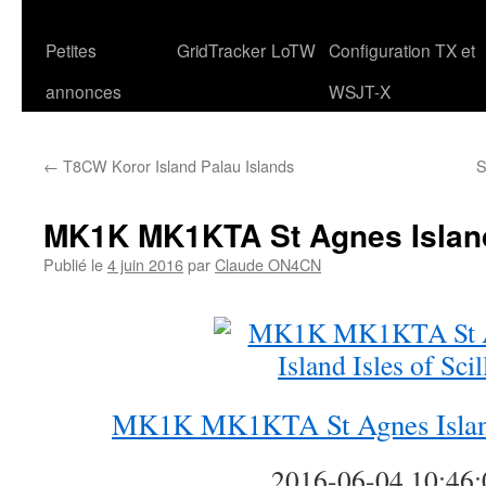
Petites
GridTracker
LoTW
Configuration TX et
annonces
WSJT-X
←
T8CW Koror Island Palau Islands
S
MK1K MK1KTA St Agnes Island 
Publié le
4 juin 2016
par
Claude ON4CN
MK1K MK1KTA St Agnes Island 
2016-06-04 10:46: