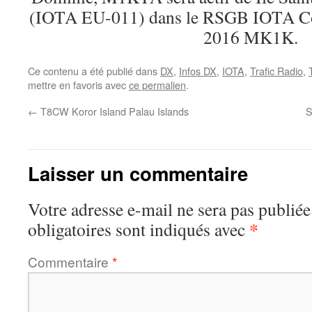
(IOTA EU-011) dans le RSGB IOTA Con
2016 MK1K.
Ce contenu a été publié dans
DX
,
Infos DX
,
IOTA
,
Trafic Radio
,
mettre en favoris avec
ce permalien
.
←
T8CW Koror Island Palau Islands
S
Laisser un commentaire
Votre adresse e-mail ne sera pas publiée
*
obligatoires sont indiqués avec
Commentaire
*