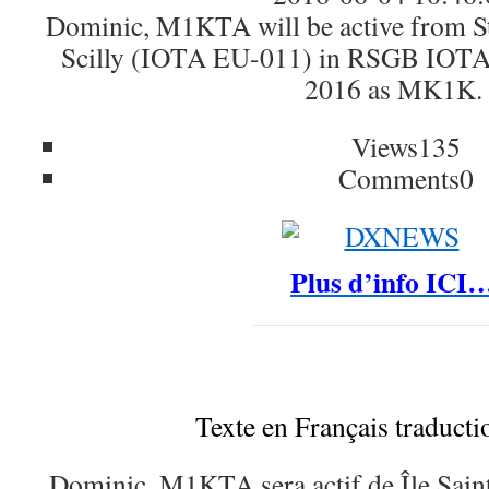
Dominic, M1KTA will be active from St 
Scilly (IOTA EU-011) in RSGB IOTA 
2016 as MK1K.
Views
135
Comments
0
Plus d’info ICI
Texte en Français traduct
Dominic, M1KTA sera actif de Île Saint-