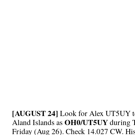
[AUGUST 24]
Look for Alex UT5UY to
OH0/UT5UY
Aland Islands as
during 
Friday (Aug 26). Check 14.027 CW. His f