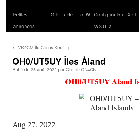
Petites
GridTracker
LoTW
Configuration TX et
annonces
WSJT-X
←
VK9CM Île Cocos Keeling
OH0/UT5UY Îles Åland
Publié le
28 août 2022
par
Claude ON4CN
OH0/UT5UY Aland Is
Aug 27, 2022