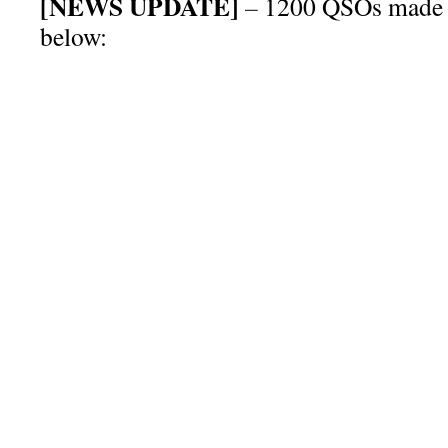
[NEWS UPDATE]
–
1200 QSOs made –
below: