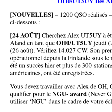
OH0/UT5UY Îles Å
[NOUVELLES]
–
1200 QSO réalisés –
ci-dessous :
[24 AOÛT]
Cherchez Alex UT5UY à être 
OH0/UT5UY
Aland en tant que
jeudi (
(26 août). Vérifiez 14.027 CW. Son pre
opérationnel depuis la Finlande sous
été un succès hier et plus de 300 station
américaines, ont été enregistrées.
Vous devez travailler avec Alex de OH,
NGU- award
qualifier pour le
(Never Gi
utiliser ‘NGU’ dans le cadre de votre é