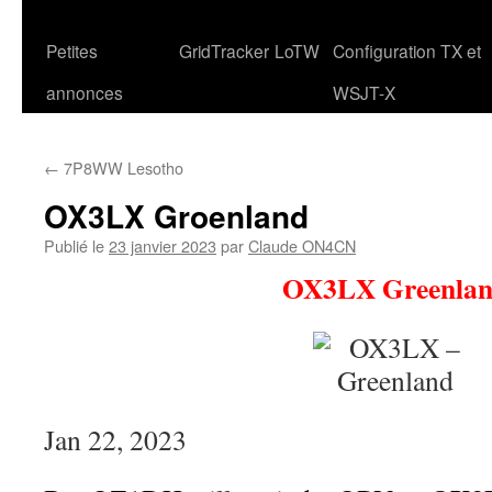
Petites
GridTracker
LoTW
Configuration TX et
annonces
WSJT-X
←
7P8WW Lesotho
OX3LX Groenland
Publié le
23 janvier 2023
par
Claude ON4CN
OX3LX Greenla
Jan 22, 2023