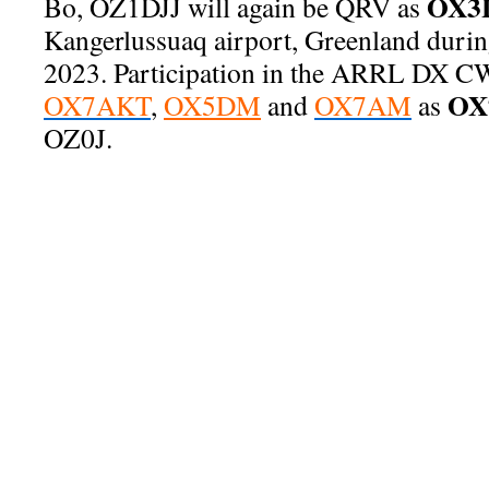
OX3
Bo, OZ1DJJ will again be QRV as
Kangerlussuaq airport, Greenland duri
2023. Participation in the ARRL DX CW
OX
OX7AKT
,
OX5DM
and
OX7AM
as
OZ0J.