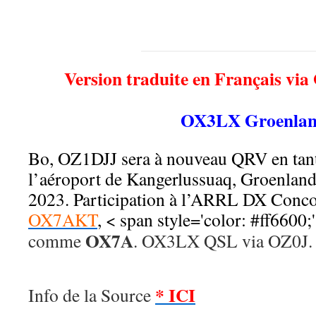
Version traduite en Français via
OX3LX Groenla
Bo, OZ1DJJ sera à nouveau QRV en tan
l’aéroport de Kangerlussuaq, Groenland
2023. Participation à l’ARRL DX Conc
OX7AKT
, < span style='color: #ff6600;
OX7A
comme
. OX3LX QSL via OZ0J.
* ICI
Info de la Source