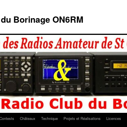
b du Borinage ON6RM
Contests
Châteaux
Technique
Projets et Réalisations
Licences