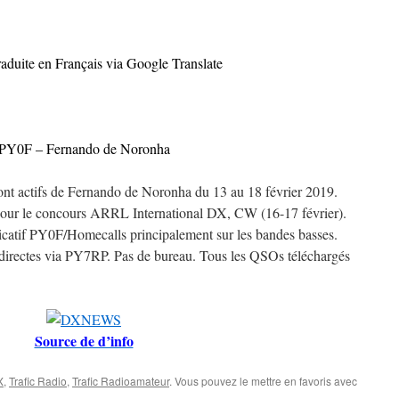
raduite en Français via Google Translate
PY0F – Fernando de Noronha
ctifs de Fernando de Noronha du 13 au 18 février 2019.
our le concours ARRL International DX, CW (16-17 février).
ndicatif PY0F/Homecalls principalement sur les bandes basses.
directes via PY7RP. Pas de bureau. Tous les QSOs téléchargés
Source de d’info
X
,
Trafic Radio
,
Trafic Radioamateur
. Vous pouvez le mettre en favoris avec