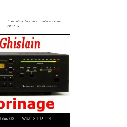
Association des radios amateurs de Saint
Ghislain
Infos QSL
WSJT-X FT8-FT4