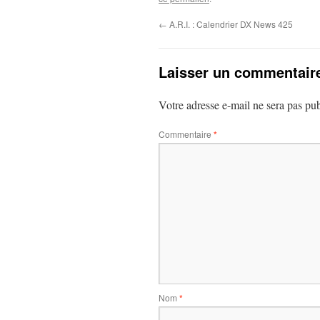
←
A.R.I. : Calendrier DX News 425
Laisser un commentair
Votre adresse e-mail ne sera pas pub
Commentaire
*
Nom
*