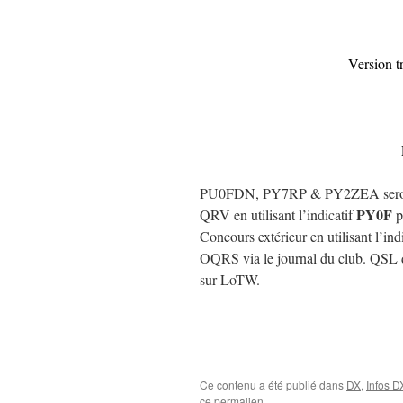
Version t
PU0FDN, PY7RP & PY2ZEA seront a
PY0F
QRV en utilisant l’indicatif
p
Concours extérieur en utilisant l’i
OQRS via le journal du club. QSL 
sur LoTW.
Ce contenu a été publié dans
DX
,
Infos D
ce permalien
.