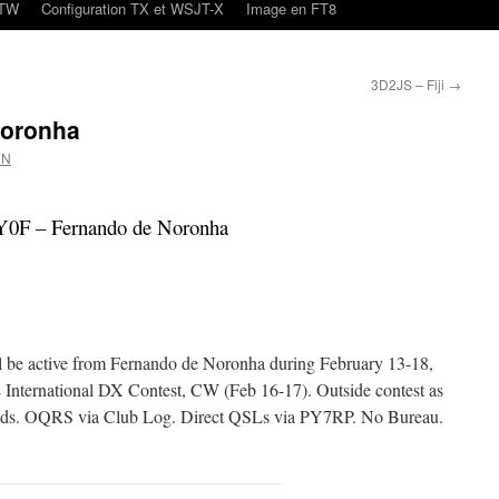
oTW
Configuration TX et WSJT-X
Image en FT8
3D2JS – Fiji
→
Noronha
CN
Y0F – Fernando de Noronha
active from Fernando de Noronha during February 13-18,
International DX Contest, CW (Feb 16-17). Outside contest as
nds. OQRS via Club Log. Direct QSLs via PY7RP. No Bureau.