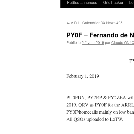
Petites annonces
GridTracker
L
←
A.R.I. : Calendrier DX News 425
PY0F – Fernando de 
Publié le
2 février 2019
par
Claude ON4
P
February 1, 2019
PU0FDN, PY7RP & PY2ZEA will be 
PY0F
2019. QRV as
for the ARRL 
PY0F/homecalls mainly on low ba
All QSOs uploaded to LoTW.