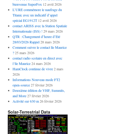
bienvenue SuperFox
12 avril 2026
L’URE commémore le naufrage du
Titanic avec un indicatif d’appel
spécial EG1912T
12 avril 2026
contact ARISS avec la Station Spatiale
Internationale (ISS) !
29 mars 2026
QTR : Changement d’heure d’Eté
28/03/2026 Rappel
28 mars 2026
Comment suivre le contact île Maurice
?
25 mars 2026
contact radio scolaire en direct avec
l’île Maurice
24 mars 2026
HamClock continue de vivre
2 mars
2026
Informations Nouveau mode FT2
open-source
27 février 2026
Deuxième édition de VHF, Summits,
and More
27 février 2026
Activité sur 630 m
26 février 2026
Solar-Terrestrial Data