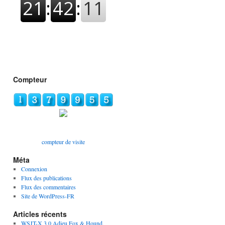
Compteur
compteur de visite
Méta
Connexion
Flux des publications
Flux des commentaires
Site de WordPress-FR
Articles récents
WSJT-X 3.0 Adieu Fox & Hound,