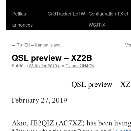
Petites
GridTracker
LoTW
Configuration TX et
annonces
WSJT-X
←
T31EU – Kanton Island
Ver
QSL preview – XZ2B
Publié le
28 février 2019
par
Claude ON4CN
QSL preview – X
February 27, 2019
Akio, JE2QIZ (AC7XZ) has been living