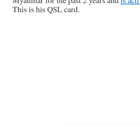
Myanmar for the past 2 years and
is act
This is his QSL card.