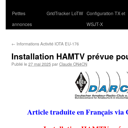
Petites
GridTracker
LoTW
Configuration TX et
annonces
WSJT-X
←
Informations Activité IOTA EU-176
Installation HAMTV prévue pou
Publié le
27 mai 2025
par
Claude ON4CN
Article traduite en Français via