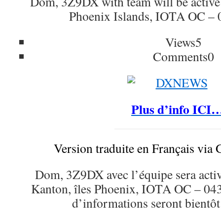
Dom, 3Z9DX with team will be active
Phoenix Islands, IOTA OC – 
Views
5
Comments
0
Plus d’info ICI
Version traduite en Français via 
Dom, 3Z9DX avec l’équipe sera active 
Kanton, îles Phoenix, IOTA OC – 04
d’informations seront bientôt