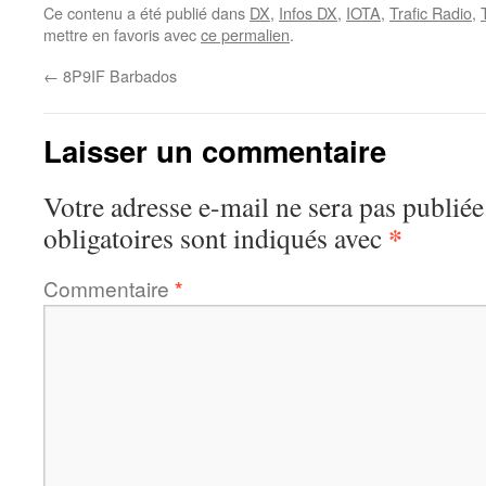
Ce contenu a été publié dans
DX
,
Infos DX
,
IOTA
,
Trafic Radio
,
mettre en favoris avec
ce permalien
.
←
8P9IF Barbados
Laisser un commentaire
Votre adresse e-mail ne sera pas publiée
*
obligatoires sont indiqués avec
Commentaire
*