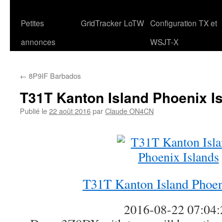
Petites
GridTracker
LoTW
Configuration TX et
annonces
WSJT-X
←
8P9IF Barbados
T31T Kanton Island Phoenix I
Publié le
22 août 2016
par
Claude ON4CN
T31T Kanton Island Phoen
2016-08-22 07:04: