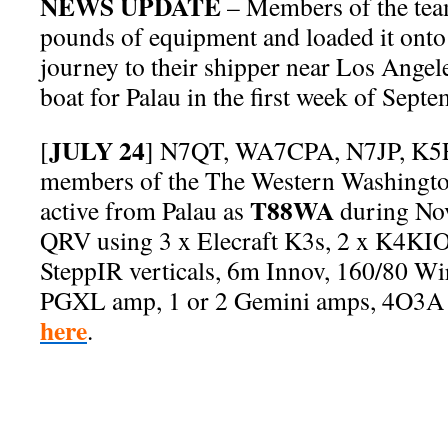
NEWS UPDATE
– Members of the tea
pounds of equipment and loaded it onto a
journey to their shipper near Los Angele
boat for Palau in the first week of Septe
JULY 24
[
] N7QT, WA7CPA, N7JP, K5
members of the The Western Washingto
T88WA
active from Palau as
during No
QRV using 3 x Elecraft K3s, 2 x K4KI
SteppIR verticals, 6m Innov, 160/80 W
PGXL amp, 1 or 2 Gemini amps, 4O3A fi
here
.