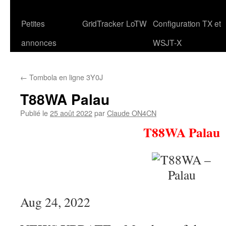
Petites
GridTracker
LoTW
Configuration TX et
annonces
WSJT-X
←
Tombola en ligne 3Y0J
T88WA Palau
Publié le
25 août 2022
par
Claude ON4CN
T88WA Palau
Aug 24, 2022