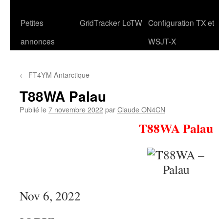
Petites
GridTracker
LoTW
Configuration TX et
annonces
WSJT-X
←
FT4YM Antarctique
T88WA Palau
Publié le
7 novembre 2022
par
Claude ON4CN
T88WA Palau
Nov 6, 2022