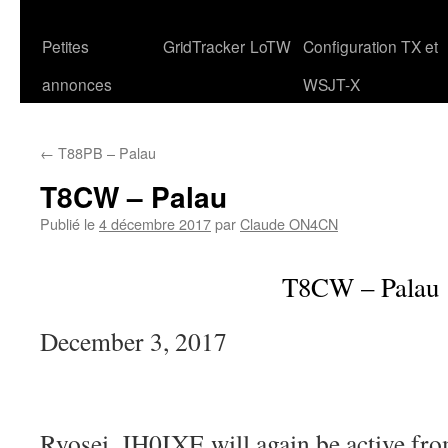
Petites
GridTracker
LoTW
Configuration TX et
annonces
WSJT-X
←
T88PB – Palau
T8CW – Palau
Publié le
4 décembre 2017
par
Claude ON4CN
T8CW – Palau
December 3, 2017
Ryosei, JH0IXE will again be active fr