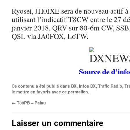
Ryosei, JH0IXE sera de nouveau actif à 
utilisant l’indicatif T8CW entre le 27 d
janvier 2018. QRV sur 80-6m CW, SSB
QSL via JA0FOX, LoTW.
Source de d’info
Ce contenu a été publié dans
DX
,
Infos DX
,
Trafic Radio
,
Tr
le mettre en favoris avec
ce permalien
.
←
T88PB – Palau
Laisser un commentaire