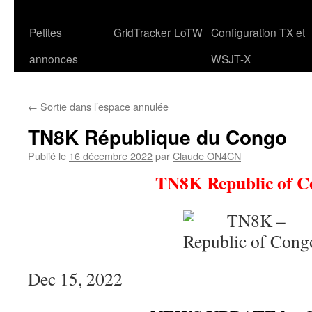
Petites
GridTracker
LoTW
Configuration TX et
annonces
WSJT-X
←
Sortie dans l’espace annulée
TN8K République du Congo
Publié le
16 décembre 2022
par
Claude ON4CN
TN8K Republic of C
Dec 15, 2022