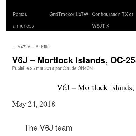
Petites
GridTracker
LoTW
Configuration TX et
annonces
WSJT-X
←
V47JA – St Kitts
V6J – Mortlock Islands, OC-25
Publié le
25 mai 2018
par
Claude ON4CN
V6J – Mortlock Islands
May 24, 2018
The V6J team