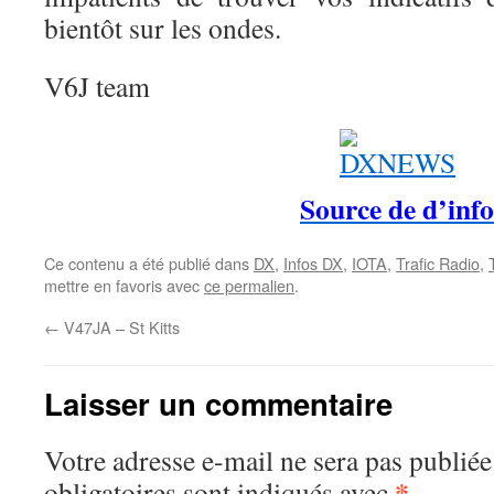
bientôt sur les ondes.
V6J team
Source de d’info
Ce contenu a été publié dans
DX
,
Infos DX
,
IOTA
,
Trafic Radio
,
mettre en favoris avec
ce permalien
.
←
V47JA – St Kitts
Laisser un commentaire
Votre adresse e-mail ne sera pas publiée
*
obligatoires sont indiqués avec