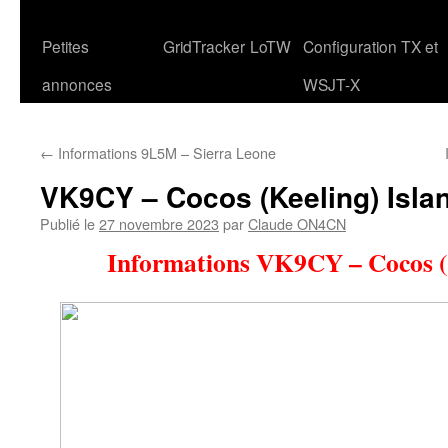
Petites
GridTracker
LoTW
Configuration TX et
annonces
WSJT-X
←
Informations 9L5M – Sierra Leone
VK9CY – Cocos (Keeling) Isla
Publié le
27 novembre 2023
par
Claude ON4CN
Informations VK9CY – Cocos (