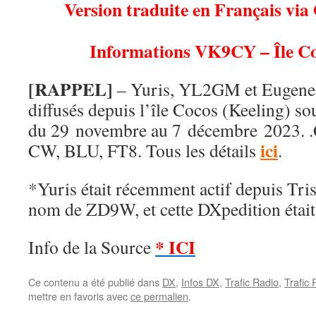
Version traduite en Français via
Informations VK9CY – Île Co
[RAPPEL]
– Yuris, YL2GM et Eugene
diffusés depuis l’île Cocos (Keeling) s
du 29 novembre au 7 décembre 2023. 
ici
CW, BLU, FT8. Tous les détails
.
*Yuris était récemment actif depuis Tri
nom de ZD9W, et cette DXpedition étai
* ICI
Info de la Source
Ce contenu a été publié dans
DX
,
Infos DX
,
Trafic Radio
,
Trafic
mettre en favoris avec
ce permalien
.