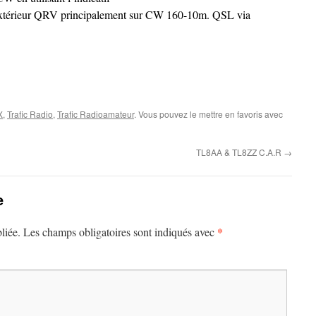
extérieur QRV principalement sur CW 160-10m. QSL via
X
,
Trafic Radio
,
Trafic Radioamateur
. Vous pouvez le mettre en favoris avec
TL8AA & TL8ZZ C.A.R
→
e
*
liée.
Les champs obligatoires sont indiqués avec