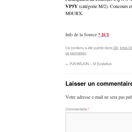
VP5Y
(catégorie M/2). Concours 
M0URX.
* ICI
Info de la Source
Ce contenu a été publié dans
DX
,
Infos D
ce permalien
.
←
PJ5/W5JON – St Eustatius
Laisser un commentair
Votre adresse e-mail ne sera pas pub
Commentaire
*