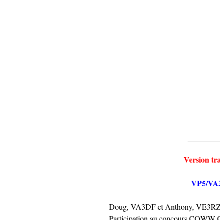
Version tr
VP5/VA
Doug, VA3DF et Anthony, VE3RZ se
Participation au concours CQWW CW 