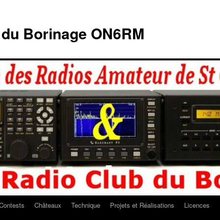
b du Borinage ON6RM
Contests
Châteaux
Technique
Projets et Réalisations
Licences