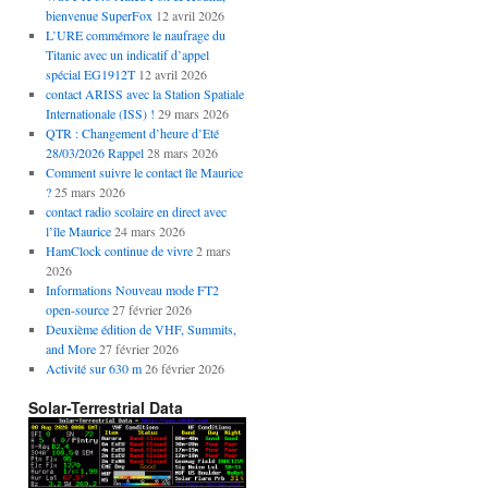
bienvenue SuperFox
12 avril 2026
L’URE commémore le naufrage du
Titanic avec un indicatif d’appel
spécial EG1912T
12 avril 2026
contact ARISS avec la Station Spatiale
Internationale (ISS) !
29 mars 2026
QTR : Changement d’heure d’Eté
28/03/2026 Rappel
28 mars 2026
Comment suivre le contact île Maurice
?
25 mars 2026
contact radio scolaire en direct avec
l’île Maurice
24 mars 2026
HamClock continue de vivre
2 mars
2026
Informations Nouveau mode FT2
open-source
27 février 2026
Deuxième édition de VHF, Summits,
and More
27 février 2026
Activité sur 630 m
26 février 2026
Solar-Terrestrial Data