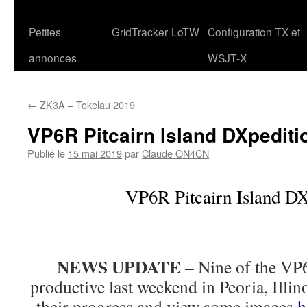
Petites
GridTracker
LoTW
Configuration TX et
annonces
WSJT-X
←
ZK3A – Tokelau 2019
VP6R Pitcairn Island DXpediti
Publié le
15 mai 2019
par
Claude ON4CN
VP6R Pitcairn Island DX
NEWS UPDATE
– Nine of the VP
productive last weekend in Peoria, Illin
their progress and view some images
h