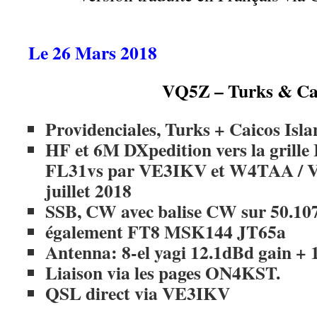
Le 26 Mars 2018
VQ5Z – Turks & Ca
Providenciales, Turks + Caicos Isla
HF et 6M DXpedition vers la grill
FL31vs par VE3IKV et W4TAA / 
juillet 2018
SSB, CW avec balise CW sur 50.10
également FT8 MSK144 JT65a
Antenna: 8-el yagi 12.1dBd gain +
Liaison via les pages ON4KST.
QSL direct via VE3IKV