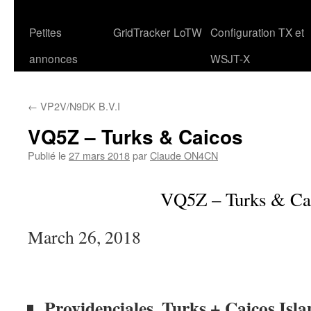
Petites
GridTracker
LoTW
Configuration TX et
annonces
WSJT-X
←
VP2V/N9DK B.V.I
VQ5Z – Turks & Caicos
Publié le
27 mars 2018
par
Claude ON4CN
VQ5Z – Turks & Ca
March 26, 2018
Providenciales, Turks + Caicos Isla