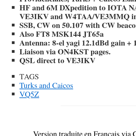
HF and 6M DXpedition to IOTA NA
VE3IKV and W4TAA/VE3MMQ in J
SSB, CW on 50.107 with CW beac
Also FT8 MSK144 JT65a
Antenna: 8-el yagi 12.1dBd gain +
Liaison via ON4KST pages.
QSL direct to VE3IKV
TAGS
Turks and Caicos
VQ5Z
Version traduite en Français via 