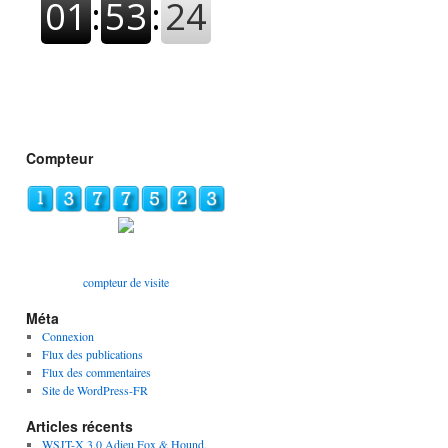
Compteur
compteur de visite
Méta
Connexion
Flux des publications
Flux des commentaires
Site de WordPress-FR
Articles récents
WSJT-X 3.0 Adieu Fox & Hound,