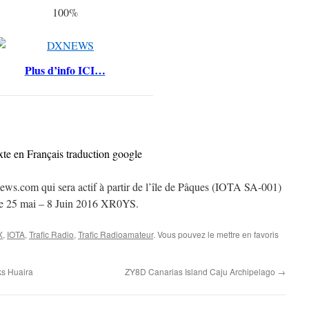
100%
Plus d’info ICI…
xte en Français traduction google
s.com qui sera actif à partir de l’île de Pâques (IOTA SA-001)
e 25 mai – 8 Juin 2016 XR0YS.
X
,
IOTA
,
Trafic Radio
,
Trafic Radioamateur
. Vous pouvez le mettre en favoris
s Huaira
ZY8D Canarias Island Caju Archipelago
→