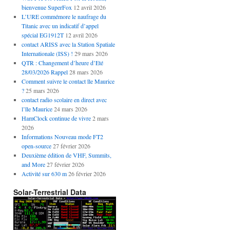
bienvenue SuperFox
12 avril 2026
L’URE commémore le naufrage du
Titanic avec un indicatif d’appel
spécial EG1912T
12 avril 2026
contact ARISS avec la Station Spatiale
Internationale (ISS) !
29 mars 2026
QTR : Changement d’heure d’Eté
28/03/2026 Rappel
28 mars 2026
Comment suivre le contact île Maurice
?
25 mars 2026
contact radio scolaire en direct avec
l’île Maurice
24 mars 2026
HamClock continue de vivre
2 mars
2026
Informations Nouveau mode FT2
open-source
27 février 2026
Deuxième édition de VHF, Summits,
and More
27 février 2026
Activité sur 630 m
26 février 2026
Solar-Terrestrial Data