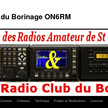
b du Borinage ON6RM
Contests
Châteaux
Technique
Projets et Réalisations
Licences