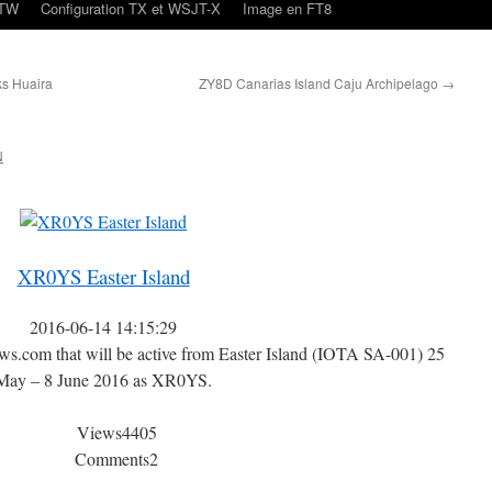
oTW
Configuration TX et WSJT-X
Image en FT8
s Huaira
ZY8D Canarias Island Caju Archipelago
→
N
XR0YS Easter Island
2016-06-14 14:15:29
.com that will be active from Easter Island (IOTA SA-001) 25
May – 8 June 2016 as XR0YS.
Views
4405
Comments
2