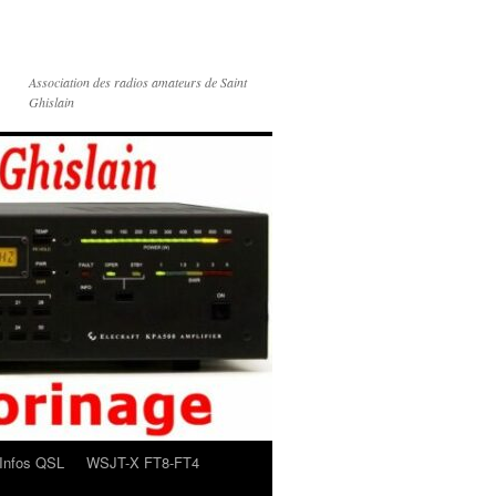
Association des radios amateurs de Saint
Ghislain
Infos QSL
WSJT-X FT8-FT4