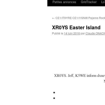
Petites annonces
GridTracker
L
←
CE1/IT9YRE CE1/I1SNW Pajaros Rock
XR0YS Easter Island
Publié le
14 juin 2016
par
Claude ON4C
XR0YS. Jeff, K5WE inform dxnews