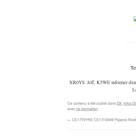
Te
XR0YS. Jeff, K5WE informer dxnew
L
Ce contenu a été publié dans
DX
,
Infos D
avec
ce permalien
.
←
CE1/IT9YRE CE1/I1SNW Pajaros Rock