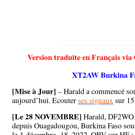
Version traduite en Français via
XT2AW Burkina F
[Mise à Jour]
– Harald a commencé so
aujourd’hui. Ecouter
ses signaux
sur 1
[Le 28 NOVEMBRE]
Harald, DF2WO s
depuis Ouagadougou, Burkina Faso sou
le 4 décembre -18, 2022. QRV sur HF ;