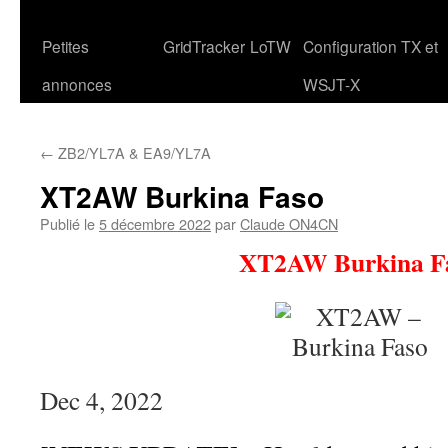
Petites
GridTracker
LoTW
Configuration TX et
annonces
WSJT-X
←
ZB2/YL7A & EA9/YL7A
XT2AW Burkina Faso
Publié le
5 décembre 2022
par
Claude ON4CN
XT2AW Burkina F
Dec 4, 2022