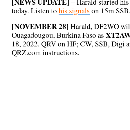
[NEWS UPDATE]
– Harald started hi
today. Listen to
his signals
on 15m SSB
[NOVEMBER 28]
Harald, DF2WO will 
XT2A
Ouagadougou, Burkina Faso as
18, 2022. QRV on HF; CW, SSB, Digi 
QRZ.com instructions.