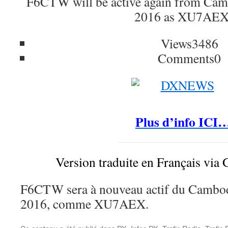
F6CTW will be active again from Cam
2016 as XU7AEX
Views
3486
Comments
0
Plus d’info ICI
Version traduite en Français via 
F6CTW sera à nouveau actif du Cambod
2016, comme XU7AEX.