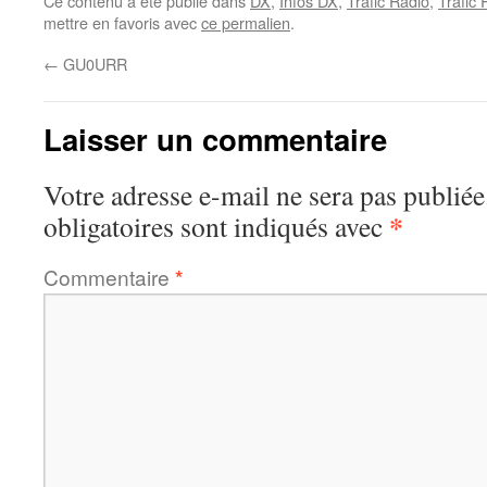
Ce contenu a été publié dans
DX
,
Infos DX
,
Trafic Radio
,
Trafic
mettre en favoris avec
ce permalien
.
←
GU0URR
Laisser un commentaire
Votre adresse e-mail ne sera pas publiée
*
obligatoires sont indiqués avec
Commentaire
*