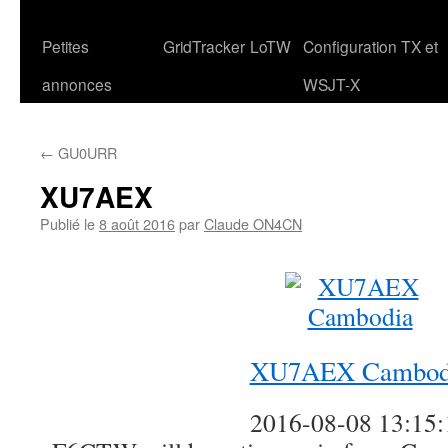
Petites
GridTracker
LoTW
Configuration TX et
annonces
WSJT-X
←
GU0URR
XU7AEX
Publié le
8 août 2016
par
Claude ON4CN
XU7AEX Cambod
2016-08-08 13:15: