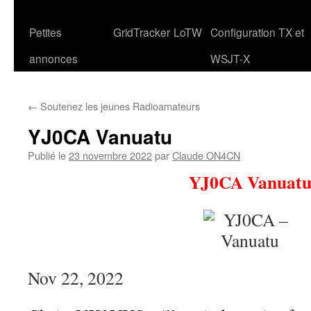
Petites
GridTracker
LoTW
Configuration TX et
annonces
WSJT-X
←
Soutenez les jeunes Radioamateurs
YJ0CA Vanuatu
Publié le
23 novembre 2022
par
Claude ON4CN
YJ0CA Vanuat
Nov 22, 2022