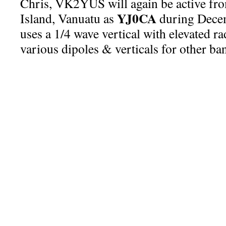
Chris, VK2YUS will again be active fro
YJ0CA
Island, Vanuatu as
during Decem
uses a 1/4 wave vertical with elevated r
various dipoles & verticals for other ba