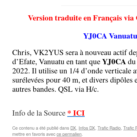
Version traduite en Français via
YJ0CA Vanuat
Chris, VK2YUS sera à nouveau actif depu
YJ0CA
d’Efate, Vanuatu en tant que
du 
2022. Il utilise un 1/4 d’onde verticale 
surélevées pour 40 m, et divers dipôles e
autres bandes. QSL via H/c.
* ICI
Info de la Source
Ce contenu a été publié dans
DX
,
Infos DX
,
Trafic Radio
,
Trafic
mettre en favoris avec
ce permalien
.