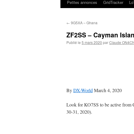
Petites annonces
GridTracker
L
←
9G5XA – Ghana
ZF2SS – Cayman Isla
Publié le
5 mars 2020
par
Claude ON4C
By
DX-World
March 4, 2020
Look for KO7SS to be active from
30-31, 2020).