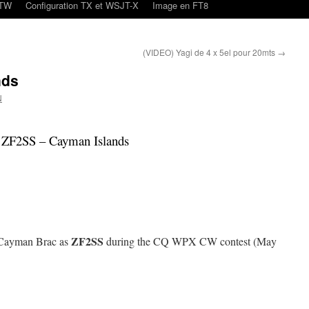
oTW
Configuration TX et WSJT-X
Image en FT8
(VIDEO) Yagi de 4 x 5el pour 20mts
→
nds
N
ZF2SS – Cayman Islands
ZF2SS
 Cayman Brac as
during the CQ WPX CW contest (May