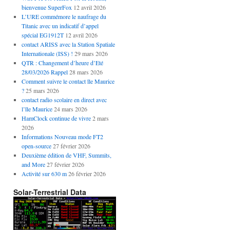
bienvenue SuperFox
12 avril 2026
L’URE commémore le naufrage du
Titanic avec un indicatif d’appel
spécial EG1912T
12 avril 2026
contact ARISS avec la Station Spatiale
Internationale (ISS) !
29 mars 2026
QTR : Changement d’heure d’Eté
28/03/2026 Rappel
28 mars 2026
Comment suivre le contact île Maurice
?
25 mars 2026
contact radio scolaire en direct avec
l’île Maurice
24 mars 2026
HamClock continue de vivre
2 mars
2026
Informations Nouveau mode FT2
open-source
27 février 2026
Deuxième édition de VHF, Summits,
and More
27 février 2026
Activité sur 630 m
26 février 2026
Solar-Terrestrial Data