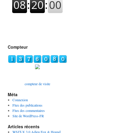
Compteur
compteur de visite
Méta
Connexion
Flux des publications
Flux des commentaires
Site de WordPress-FR
Articles récents
WSJT-X 3.0 Adieu Fox & Hound,