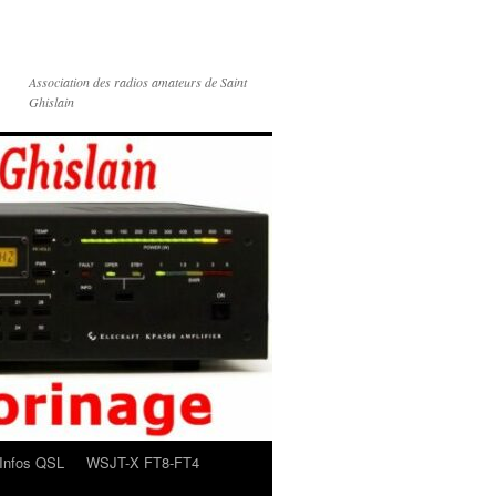
Association des radios amateurs de Saint
Ghislain
Infos QSL
WSJT-X FT8-FT4