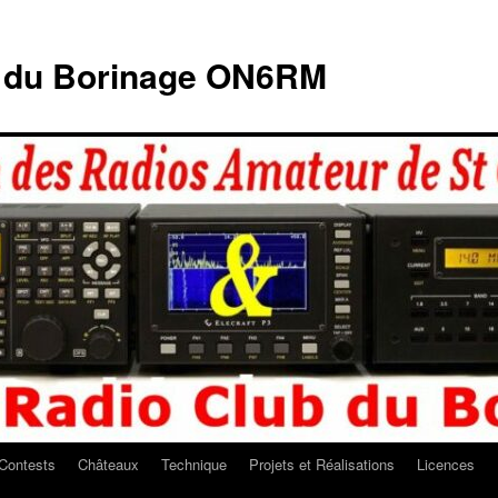
b du Borinage ON6RM
Contests
Châteaux
Technique
Projets et Réalisations
Licences