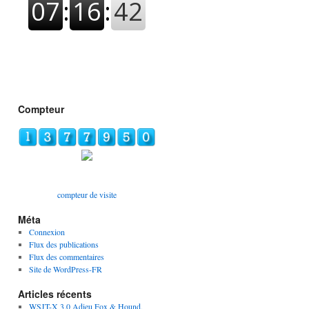
Compteur
compteur de visite
Méta
Connexion
Flux des publications
Flux des commentaires
Site de WordPress-FR
Articles récents
WSJT-X 3.0 Adieu Fox & Hound,