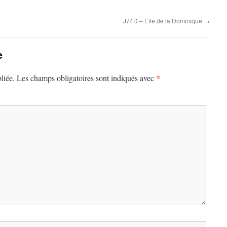
J74D – L’île de la Dominique
→
e
*
liée.
Les champs obligatoires sont indiqués avec