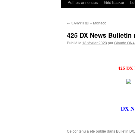
Petites annonces
GridTracker
L
←
3A/IW1RBI – Monaco
425 DX News Bulletin 
Publié le
18 février 2023
par
Claude ON
425 DX 
DX Ne
Ce contenu a été publié dans
Bulletin DX