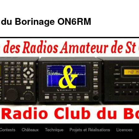
b du Borinage ON6RM
Contests
Châteaux
Technique
Projets et Réalisations
Licences