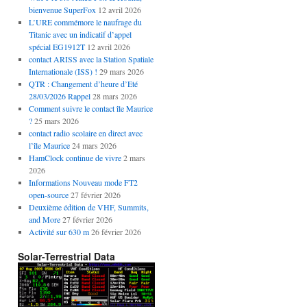
bienvenue SuperFox
12 avril 2026
L’URE commémore le naufrage du
Titanic avec un indicatif d’appel
spécial EG1912T
12 avril 2026
contact ARISS avec la Station Spatiale
Internationale (ISS) !
29 mars 2026
QTR : Changement d’heure d’Eté
28/03/2026 Rappel
28 mars 2026
Comment suivre le contact île Maurice
?
25 mars 2026
contact radio scolaire en direct avec
l’île Maurice
24 mars 2026
HamClock continue de vivre
2 mars
2026
Informations Nouveau mode FT2
open-source
27 février 2026
Deuxième édition de VHF, Summits,
and More
27 février 2026
Activité sur 630 m
26 février 2026
Solar-Terrestrial Data