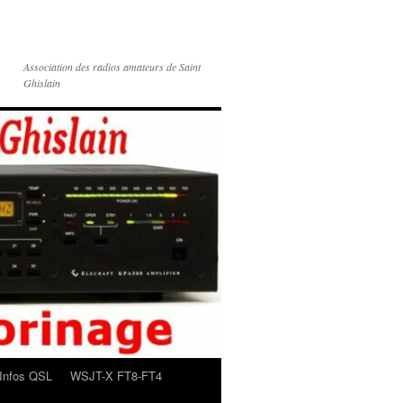
Association des radios amateurs de Saint
Ghislain
Infos QSL
WSJT-X FT8-FT4