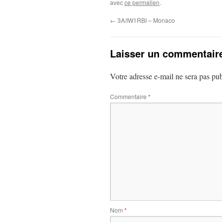
avec
ce permalien
.
←
3A/IW1RBI – Monaco
Laisser un commentair
Votre adresse e-mail ne sera pas pub
Commentaire
*
Nom
*