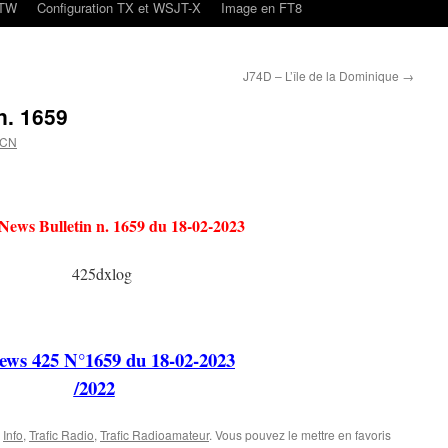
oTW
Configuration TX et WSJT-X
Image en FT8
J74D – L’île de la Dominique
→
n. 1659
4CN
News Bulletin n. 1659 du 18-02-2023
ws 425 N°1659 du 18-02-2023
/2022
,
Info
,
Trafic Radio
,
Trafic Radioamateur
. Vous pouvez le mettre en favoris