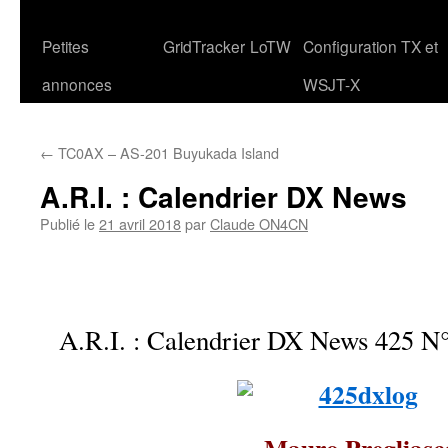
Petites
GridTracker
LoTW
Configuration TX et
annonces
WSJT-X
←
TC0AX – AS-201 Buyukada Island
A.R.I. : Calendrier DX News
Publié le
21 avril 2018
par
Claude ON4CN
A.R.I. : Calendrier DX News 425 N