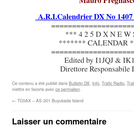
Mauro Pregliasc
A.R.I.Calendrier DX No 1407
===================
*** 4 2 5 D X N E W 
******* CALENDAR *
===================
Edited by I1JQJ & I
Direttore Responsabil
Ce contenu a été publié dans
Bulletin DX
,
Info
,
Trafic Radio
,
Tra
mettre en favoris avec
ce permalien
.
←
TC0AX – AS-201 Buyukada Island
Laisser un commentaire