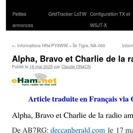
Petites
GridTracker
LoTW
Configuration TX et
annonces
WSJT-X
←
Informations HR4/PY8WW – Île Tigre, NA-060
Infor
Alpha, Bravo et Charlie de la 
Publié le
18 mai 2025
par
Claude ON4CN
Article traduite en Français via
Alpha, Bravo et Charlie de la radio am
De AB7RG:
deccanherald.com
le 17 ma