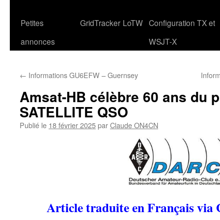
Petites
GridTracker
LoTW
Configuration TX et
annonces
WSJT-X
←
Informations GU6EFW – Guernsey
Infor
Amsat-HB célèbre 60 ans du p
SATELLITE QSO
Publié le
18 février 2025
par
Claude ON4CN
Article traduite en Français via