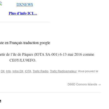
Plus d’info ICI…
xte en Français traduction google
artir de l’île de Pâques (IOTA SA-001) 6-13 mai 2016 comme
CE0Y/LU9EFO.
,
DX
,
Info
,
Infos DX
,
IOTA
,
Trafic Radio
,
Trafic Radioamateur
. Vous pouvez le
D66D Comoro Islands
→
e