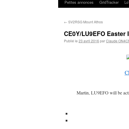
Petites annonces
GridTracker
L
←
SV2RSG Mount Athos
CE0Y/LU9EFO Easter I
Publié le
23 avril 2016
par
Claude ON4C
C
Martin, LU9EFO will be act