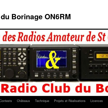
b du Borinage ON6RM
Contests
Châteaux
Technique
Projets et Réalisations
Licences