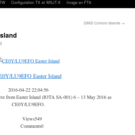
oTW
Configuration TX et WSJT-X
Image en FT8
D66D Comoro Islands
→
sland
N
E0Y/LU9EFO Easter Island
2016-04-22 22:04:56
ive from Easter Island (IOTA SA-001) 6 – 13 May 2016 as
CE0Y/LU9EFO.
Views
549
Comments
0