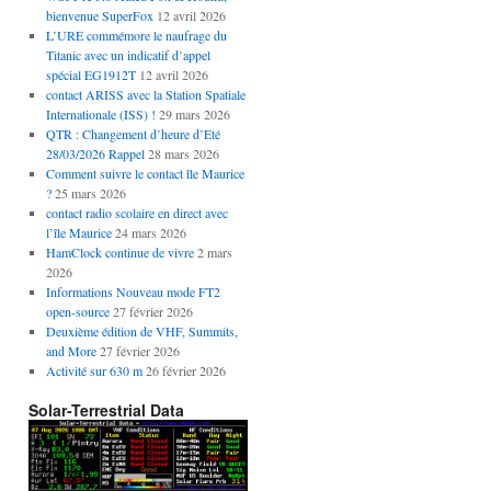
bienvenue SuperFox
12 avril 2026
L’URE commémore le naufrage du
Titanic avec un indicatif d’appel
spécial EG1912T
12 avril 2026
contact ARISS avec la Station Spatiale
Internationale (ISS) !
29 mars 2026
QTR : Changement d’heure d’Eté
28/03/2026 Rappel
28 mars 2026
Comment suivre le contact île Maurice
?
25 mars 2026
contact radio scolaire en direct avec
l’île Maurice
24 mars 2026
HamClock continue de vivre
2 mars
2026
Informations Nouveau mode FT2
open-source
27 février 2026
Deuxième édition de VHF, Summits,
and More
27 février 2026
Activité sur 630 m
26 février 2026
Solar-Terrestrial Data