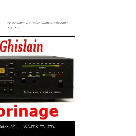
Association des radios amateurs de Saint
Ghislain
Infos QSL
WSJT-X FT8-FT4