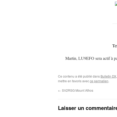
Te
Martin, LU9EFO sera actif à p
Ce contenu a été publié dans
Bulletin DX
mettre en favoris avec
ce permalien
.
←
SV2RSG Mount Athos
Laisser un commentair