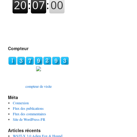
Compteur
compteur de visite
Méta
Connexion
Flux des publications
Flux des commentaires
Site de WordPress-FR
Articles récents
WSJT-X 3.0 Adieu Fox & Hound,