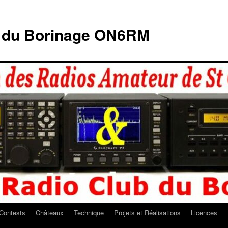
b du Borinage ON6RM
Contests
Châteaux
Technique
Projets et Réalisations
Licences