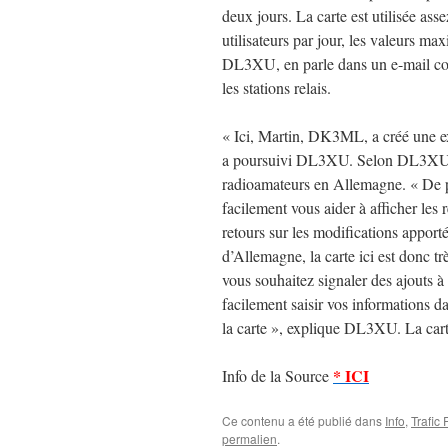
deux jours. La carte est utilisée as
utilisateurs par jour, les valeurs ma
DL3XU, en parle dans un e-mail con
les stations relais.
« Ici, Martin, DK3ML, a créé une exc
a poursuivi DL3XU. Selon DL3XU, l
radioamateurs en Allemagne. « De pl
facilement vous aider à afficher les
retours sur les modifications apport
d’Allemagne, la carte ici est donc très
vous souhaitez signaler des ajouts 
facilement saisir vos informations d
la carte », explique DL3XU. La carte
* ICI
Info de la Source
Ce contenu a été publié dans
Info
,
Trafic
permalien
.