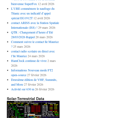
bienvenue SuperFox
12 avril 2026
L’URE commémore le naufrage du
Titanic avec un indicatif d’appel
spécial EG1912T
12 avril 2026
contact ARISS avec la Station Spatiale
Internationale (ISS) !
29 mars 2026
QTR : Changement d’heure d’Eté
28/03/2026 Rappel
28 mars 2026
Comment suivre le contact île Maurice
?
25 mars 2026
contact radio scolaire en direct avec
l’île Maurice
24 mars 2026
HamClock continue de vivre
2 mars
2026
Informations Nouveau mode FT2
open-source
27 février 2026
Deuxième édition de VHF, Summits,
and More
27 février 2026
Activité sur 630 m
26 février 2026
Solar-Terrestrial Data