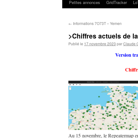
Petites annonces
GridTracker
L
←
Informations 7O73T – Yemen
>Chiffres actuels de l
Publié le
17 novembre 2023
par
Claude
Version tr
Chiffr
Au 15 novembre, le Repeatermap enr