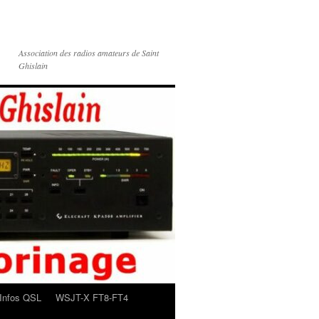
Association des radios amateurs de Saint
Ghislain
Infos QSL
WSJT-X FT8-FT4