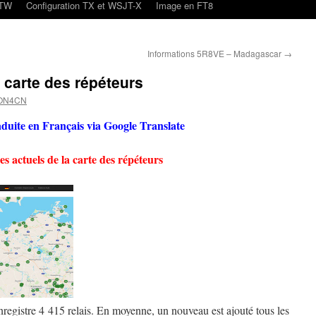
oTW
Configuration TX et WSJT-X
Image en FT8
Informations 5R8VE – Madagascar
→
a carte des répéteurs
 ON4CN
aduite en Français via Google Translate
es actuels de la carte des répéteurs
egistre 4 415 relais. En moyenne, un nouveau est ajouté tous les