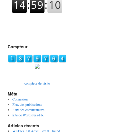
Compteur
compteur de visite
Méta
Connexion
Flux des publications
Flux des commentaires
Site de WordPress-FR
Articles récents
WSJT-X 3.0 Adieu Fox & Hound,