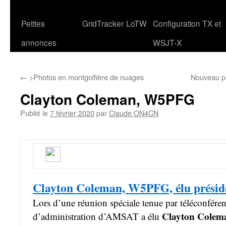
Petites
GridTracker
LoTW
Configuration TX et
annonces
WSJT-X
←
>Photos en montgolfière de nuages
Nouveau p
Clayton Coleman, W5PFG
Publié le
7 février 2020
par
Claude ON4CN
Clayton Coleman, W5PFG, élu prési
Lors d’une réunion spéciale tenue par téléconféren
Clayton Cole
d’administration d’AMSAT a élu