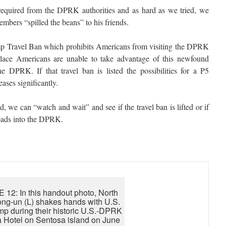
required from the DPRK authorities and as hard as we tried, we
bers “spilled the beans” to his friends.
ump Travel Ban which prohibits Americans from visiting the DPRK
 place Americans are unable to take advantage of this newfound
e DPRK. If that travel ban is listed the possibilities for a P5
ases significantly.
, we can “watch and wait” and see if the travel ban is lifted or if
roads into the DPRK.
2: In this handout photo, North
ng-un (L) shakes hands with U.S.
p during their historic U.S.-DPRK
a Hotel on Sentosa island on June