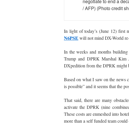
negotiate to end a de
/ AFP) (Photo credit 
In light of today’s (June 12) fi
N6PSE
will not mind DX-World re-p
In the weeks and months building
Trump and DPRK Marshal Kim Jon
DXpedition from the DPRK might b
Based on what I saw on the news co
is possible” and it seems that the po
That said, there are many obstacl
activate the DPRK (nine combined 
These costs are enmeshed into hotel a
more than a self funded team could 