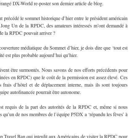
rangé DX-World re-poster son dernier article de blog.
t précédé le sommet historique d’hier entre le président américain
Jong Un de la RPDC, des amateurs intéressés m’ont demandé à
 de la RPDC pouvait arriver ?
 couverture médiatique du Sommet d’hier, je dois dire que ‘tout est
lité est plus probable aujourd’hui qu’hier.
ivent être surmontés. Nous savons de nos efforts précédents pour
inées en RPDC) que le coût de la permission est assez élevé. Ces
 frais d’hôtel et de déplacement interne, mais ils sont toujours
équipe autofinancée pourrait être autonome.
st requis de la part des autorités de la RPDC et, même si nous
ons qu’un de nos membres de l’équipe P5DX a ‘répandu les fèves’ à
mp Travel Ban qui interdit aux Américains de visiter la RPDC pour