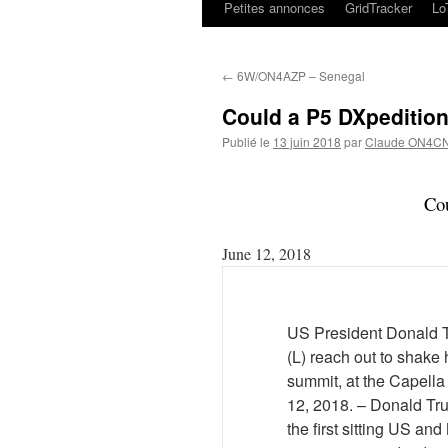
Petites annonces
GridTracker
L
←
6W/ON4AZP – Senegal
Could a P5 DXpeditio
Publié le
13 juin 2018
par
Claude ON4C
Co
June 12, 2018
US President Donald T
(L) reach out to shake 
summit, at the Capella
12, 2018. – Donald T
the first sitting US a