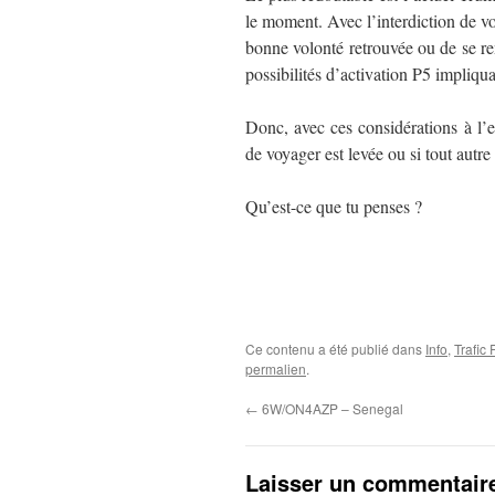
le moment. Avec l’interdiction de vo
bonne volonté retrouvée ou de se ren
possibilités d’activation P5 impliq
Donc, avec ces considérations à l’es
de voyager est levée ou si tout autr
Qu’est-ce que tu penses ?
Ce contenu a été publié dans
Info
,
Trafic
permalien
.
←
6W/ON4AZP – Senegal
Laisser un commentair