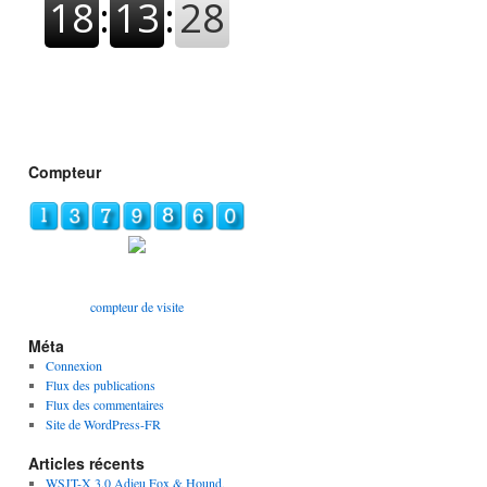
Compteur
compteur de visite
Méta
Connexion
Flux des publications
Flux des commentaires
Site de WordPress-FR
Articles récents
WSJT-X 3.0 Adieu Fox & Hound,