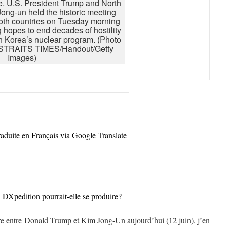
e. U.S. President Trump and North
ong-un held the historic meeting
oth countries on Tuesday morning
g hopes to end decades of hostility
th Korea’s nuclear program. (Photo
 STRAITS TIMES/Handout/Getty
Images)
raduite en Français via Google Translate
DXpedition pourrait-elle se produire?
tre entre Donald Trump et Kim Jong-Un aujourd’hui (12 juin), j’en