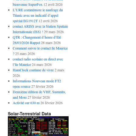
bienvenue SuperFox
12 avril 2026
L’URE commémore le naufrage du
Titanic avec un indicatif d’appel
spécial EG1912T
12 avril 2026
contact ARISS avec la Station Spatiale
Internationale (ISS) !
29 mars 2026
QTR : Changement d’heure d’Eté
28/03/2026 Rappel
28 mars 2026
Comment suivre le contact île Maurice
?
25 mars 2026
contact radio scolaire en direct avec
l’île Maurice
24 mars 2026
HamClock continue de vivre
2 mars
2026
Informations Nouveau mode FT2
open-source
27 février 2026
Deuxième édition de VHF, Summits,
and More
27 février 2026
Activité sur 630 m
26 février 2026
Solar-Terrestrial Data