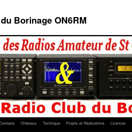
b du Borinage ON6RM
Contests
Châteaux
Technique
Projets et Réalisations
Licences