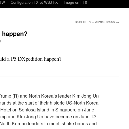
oTW
Configuration TX et WSJT-X
Image en FT8
8S8ODEN – Arctic Ocean
→
n happen?
N
uld a P5 DXpedition happen?
rump (R) and North Korea’s leader Kim Jong Un
hands at the start of their historic US-North Korea
 Hotel on Sentosa island in Singapore on June
rump and Kim Jong Un have become on June 12
nd North Korean leaders to meet, shake hands and