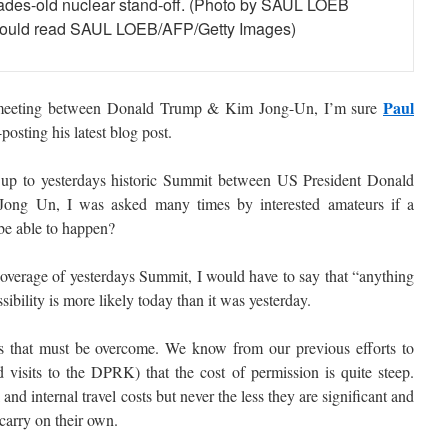
cades-old nuclear stand-off. (Photo by SAUL LOEB
should read SAUL LOEB/AFP/Getty Images)
Paul
rst meeting between Donald Trump & Kim Jong-Un, I’m sure
osting his latest blog post.
 up to yesterdays historic Summit between US President Donald
g Un, I was asked many times by interested amateurs if a
e able to happen?
verage of yesterdays Summit, I would have to say that “anything
ssibility is more likely today than it was yesterday.
es that must be overcome. We know from our previous efforts to
visits to the DPRK) that the cost of permission is quite steep.
nd internal travel costs but never the less they are significant and
carry on their own.