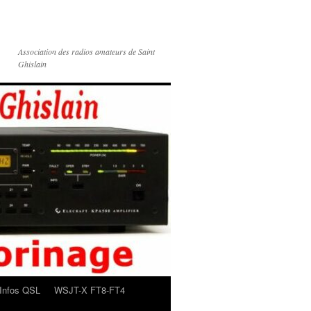
Association des radios amateurs de Saint
Ghislain
Infos QSL
WSJT-X FT8-FT4